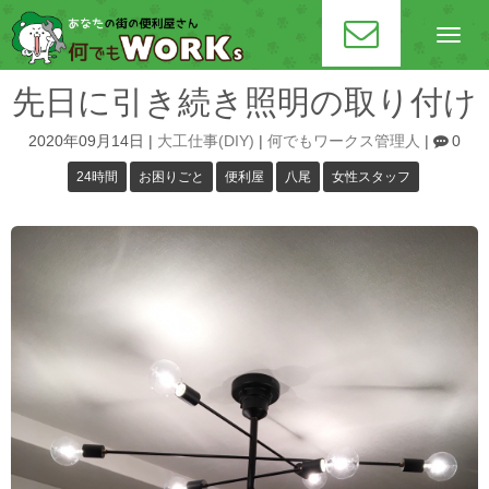
N
a
v
i
先日に引き続き照明の取り付け
g
a
t
2020年09月14日
|
大工仕事(DIY)
|
何でもワークス管理人
|
0
i
o
24時間
お困りごと
便利屋
八尾
女性スタッフ
n