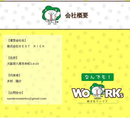
会社概要
【運営会社名】
株式会社ＢＥＳＴ ＲＩＣＨ
【住所】
大阪府八尾市本町1-4-10
【代表者】
木村 陽介
【お問合せ】
nandemoworks@gmail.com