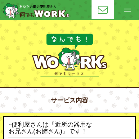
N
a
v
i
g
a
t
i
o
n
サービス内容
･便利屋さんは『近所の器用な
お兄さん(お姉さん)』です！