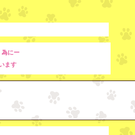
く為にー
います