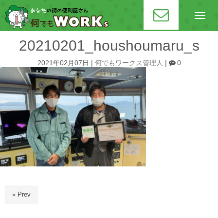
N
a
v
i
20210201_houshoumaru_s
g
a
t
2021年02月07日
|
何でもワークス管理人
|
0
i
o
n
« Prev