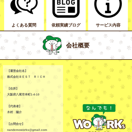
よくある質問
依頼実績ブログ
サービス内容
会社概要
【運営会社名】
株式会社ＢＥＳＴ ＲＩＣＨ
【住所】
大阪府八尾市本町1-4-10
【代表者】
木村 陽介
【お問合せ】
nandemoworks@gmail.com