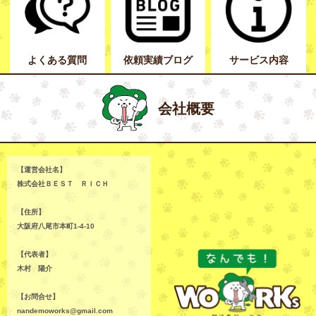
よくある質問
依頼実績ブログ
サービス内容
会社概要
【運営会社名】
株式会社ＢＥＳＴ ＲＩＣＨ
【住所】
大阪府八尾市本町1-4-10
【代表者】
木村 陽介
【お問合せ】
nandemoworks@gmail.com