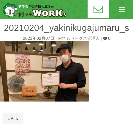
N
a
v
i
20210204_yakinikugajumaru_s
g
a
t
2021年02月07日
|
何でもワークス管理人
|
0
i
o
n
« Prev