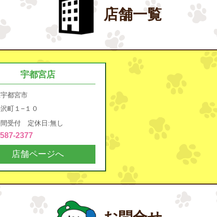
店舗一覧
宇都宮店
県宇都宮市
沢町１−１０
間受付 定休日:無し
4587-2377
店舗ページへ