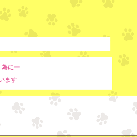
く為にー
います