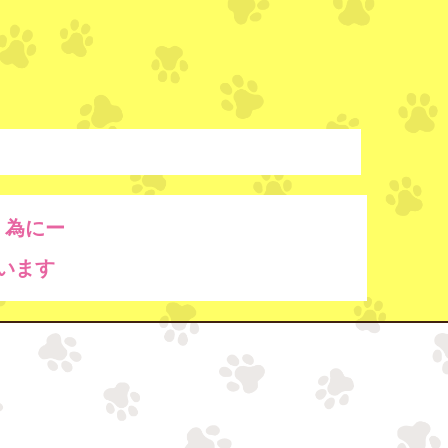
く為にー
います