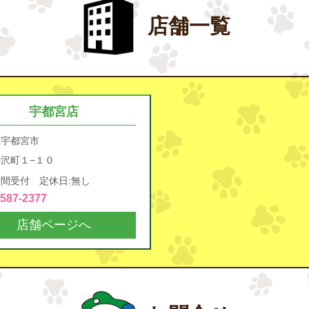
店舗一覧
宇都宮店
県宇都宮市
沢町１−１０
間受付 定休日:無し
4587-2377
店舗ページへ