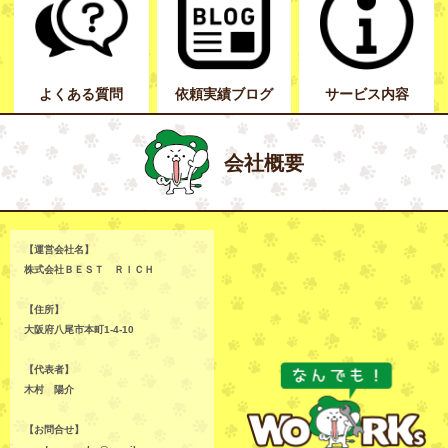
よくある質問
依頼実績ブログ
サービス内容
会社概要
【運営会社名】
株式会社ＢＥＳＴ ＲＩＣＨ
【住所】
大阪府八尾市本町1-4-10
【代表者】
木村 陽介
【お問合せ】