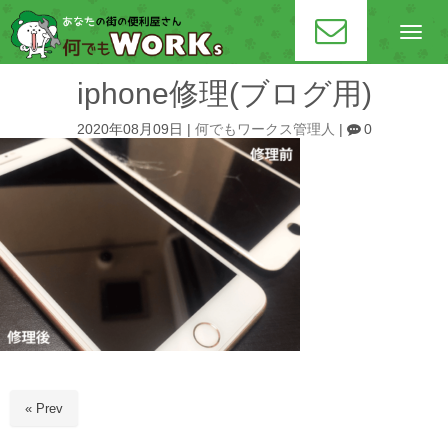
N
a
v
i
iphone修理(ブログ用)
g
a
t
2020年08月09日
|
何でもワークス管理人
|
0
i
o
n
« Prev