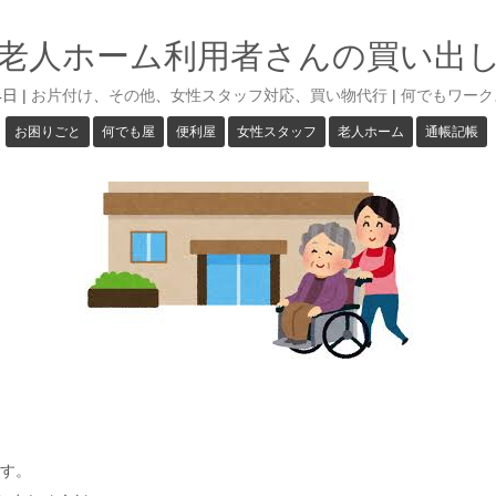
老人ホーム利用者さんの買い出
4日
|
お片付け
、
その他
、
女性スタッフ対応
、
買い物代行
|
何でもワーク
お困りごと
何でも屋
便利屋
女性スタッフ
老人ホーム
通帳記帳
す。