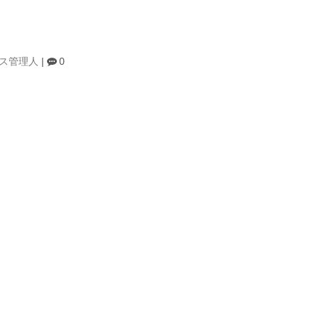
し
ス管理人
|
0