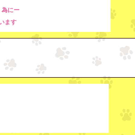
く為にー
います