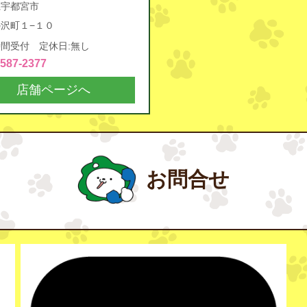
県宇都宮市
沢町１−１０
間受付 定休日:無し
4587-2377
店舗ページへ
お問合せ