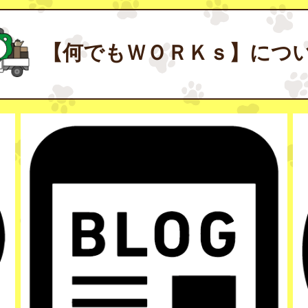
【何でもＷＯＲＫｓ】につ