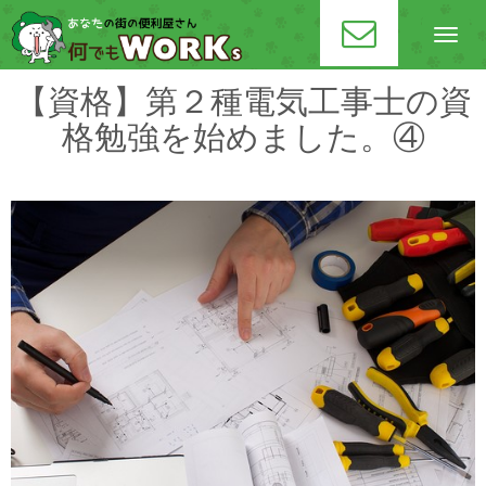
N
a
v
i
【資格】第２種電気工事士の資
g
a
格勉強を始めました。④
t
i
o
n