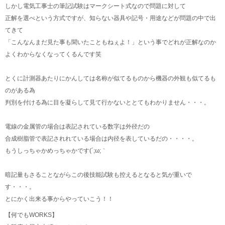
しかし電気工事士の筆記試験はマークシート式なので問題に対して
正解を選べという方式ですが、知らない器具や記号・用途などが問題の中で出
てきて
「こんなんまだ見た事も聞いたこともねぇよ！」という事でどれが正解なのか
よくわからなくなってくるんです笑
とくに計測器あたりにかんしては名称が似てるものから機器の外観も似てるも
のがある為
判別を付ける為に目を凝らして見て行かないととてもわかりません・・・。
電線の金属管の場合は表記されている数字は外径だの
合成樹脂管で表記されれている場合は内径を表しているだの・・・・。
もうしっちゃかめっちゃかです(´;ω;｀
暗記量もさることながらこの後技能試験も控えるとなると気が重いで
す・・・。
とにかく出来る事からやっていこう！！
【何でもWORKS】