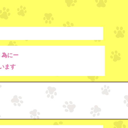
く為にー
います