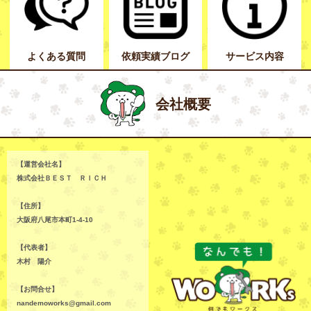
よくある質問
依頼実績ブログ
サービス内容
会社概要
【運営会社名】
株式会社ＢＥＳＴ ＲＩＣＨ
【住所】
大阪府八尾市本町1-4-10
【代表者】
木村 陽介
【お問合せ】
nandemoworks@gmail.com