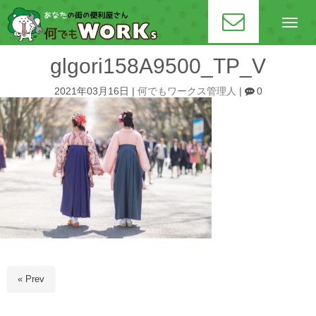
N
a
v
i
glgori158A9500_TP_V
g
a
t
2021年03月16日
|
何でもワークス管理人
|
0
i
o
n
« Prev