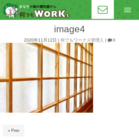
N
a
v
i
image4
g
a
t
2020年11月12日
|
何でもワークス管理人
|
0
i
o
n
« Prev