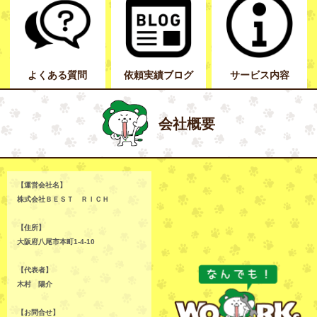
よくある質問
依頼実績ブログ
サービス内容
会社概要
【運営会社名】
株式会社ＢＥＳＴ ＲＩＣＨ
【住所】
大阪府八尾市本町1-4-10
【代表者】
木村 陽介
【お問合せ】