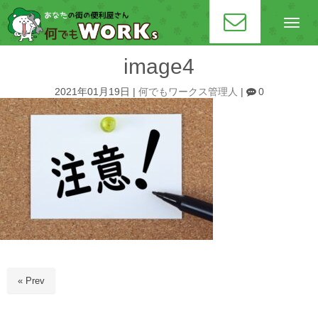
N
a
v
i
image4
g
a
t
2021年01月19日
|
何でもワークス管理人
|
0
i
o
n
« Prev