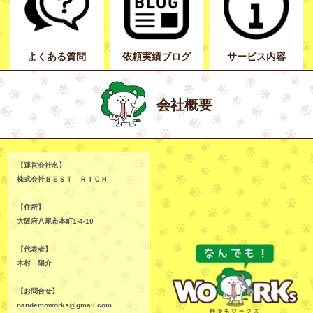
よくある質問
依頼実績ブログ
サービス内容
会社概要
【運営会社名】
株式会社ＢＥＳＴ ＲＩＣＨ
【住所】
大阪府八尾市本町1-4-10
【代表者】
木村 陽介
【お問合せ】
nandemoworks@gmail.com