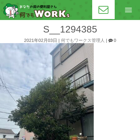
N
a
v
i
S__1294385
g
a
t
2021年02月03日
|
何でもワークス管理人
|
0
i
o
n