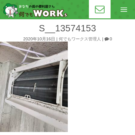
N
a
v
i
S__13574153
g
a
t
2020年10月16日
|
何でもワークス管理人
|
0
i
o
n