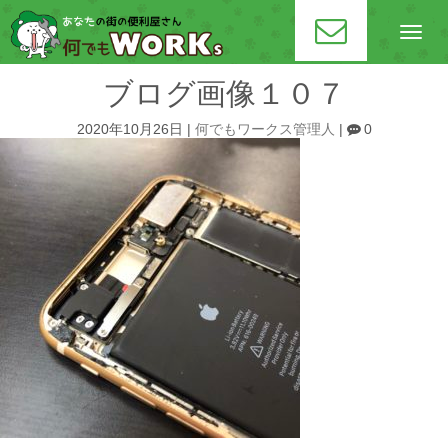
N
a
v
i
ブログ画像１０７
g
a
t
2020年10月26日
|
何でもワークス管理人
|
0
i
o
n