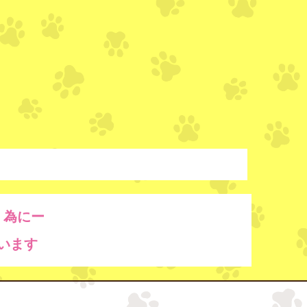
く為にー
います