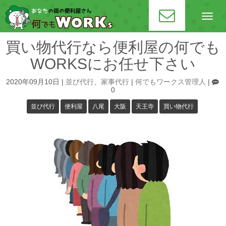
N
a
v
i
買い物代行なら便利屋の何でも
g
a
WORKSにお任せ下さい
t
i
o
2020年09月10日
|
並び代行
、
家事代行
|
何でもワークス管理人
|
n
0
並び代行
便利屋
八尾
大阪
天王寺
買い物代行