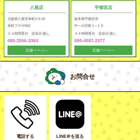
八尾店
宇都宮店
大阪府八尾市本町1-5-10
栃木県宇都宮市
本町プラザ602
中一の沢町１−１０
２４時間受付 定休日:無し
２４時間受付 定休日:無し
080-2556-3364
080-4587-2377
店舗ページへ
店舗ページへ
お問合せ
電話する
LINE＠を送る