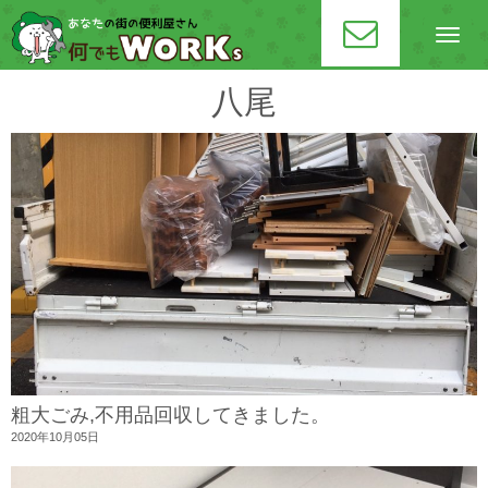
N
a
v
i
八尾
g
a
t
i
o
n
粗大ごみ,不用品回収してきました。
2020年10月05日