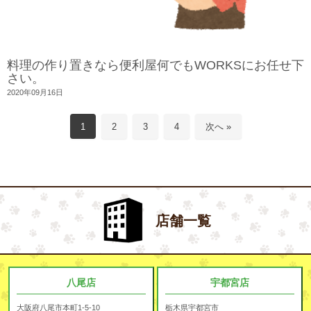
料理の作り置きなら便利屋何でもWORKSにお任せ下
さい。
2020年09月16日
1
2
3
4
次へ »
店舗一覧
八尾店
宇都宮店
大阪府八尾市本町1-5-10
栃木県宇都宮市